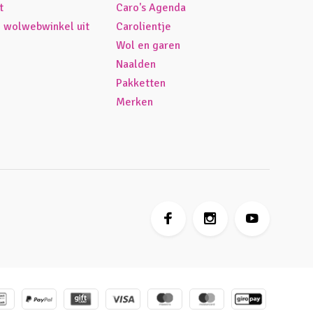
t
Caro's Agenda
é wolwebwinkel uit
Carolientje
Wol en garen
Naalden
Pakketten
Merken