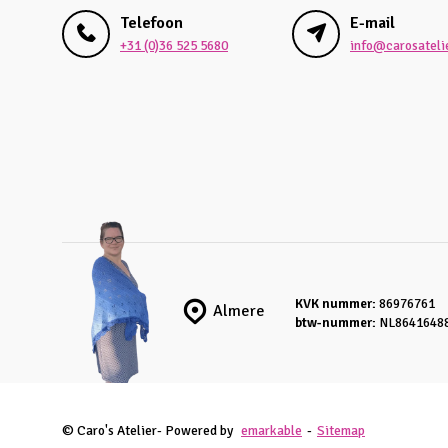
Telefoon
E-mail
+31 (0)36 525 5680
info@carosatelie
KVK nummer:
86976761
Almere
btw-nummer:
NL8641648
© Caro's Atelier
- Powered by
emarkable
-
Sitemap