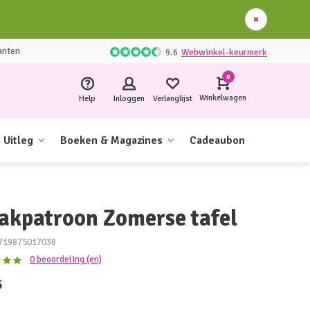
anten
9.6
Webwinkel-keurmerk
0
Winkelwagen
Help
Inloggen
Verlanglijst
Uitleg
Boeken & Magazines
Cadeaubon
akpatroon Zomerse tafel
719875017038
0 beoordeling (en)
5