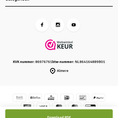
KVK nummer:
86976761
btw-nummer:
NL864164889B01
Almere
© Caro's Atelier
- Powered by
emarkable
-
Sitemap
Download PDF