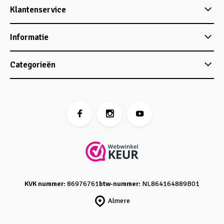
Klantenservice
Informatie
Categorieën
KVK nummer:
86976761
btw-nummer:
NL864164889B01
Almere