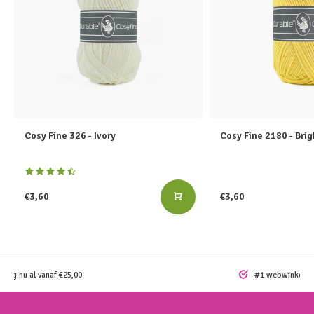
Cosy Fine 326 - Ivory
Cosy Fine 2180 - Brig
€3,60
€3,60
ding nu al vanaf €25,00
#1 webwinkel vo