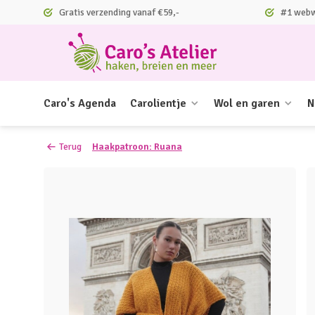
Gratis verzending vanaf €59,-
#1 webwi
Caro's Agenda
Carolientje
Wol en garen
N
Terug
Haakpatroon: Ruana