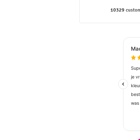
10329
custom