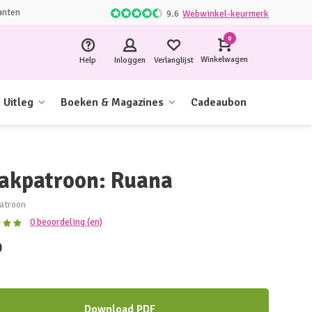
anten
9.6
Webwinkel-keurmerk
0
Winkelwagen
Help
Inloggen
Verlanglijst
Uitleg
Boeken & Magazines
Cadeaubon
akpatroon: Ruana
atroon
0 beoordeling (en)
0
Download PDF