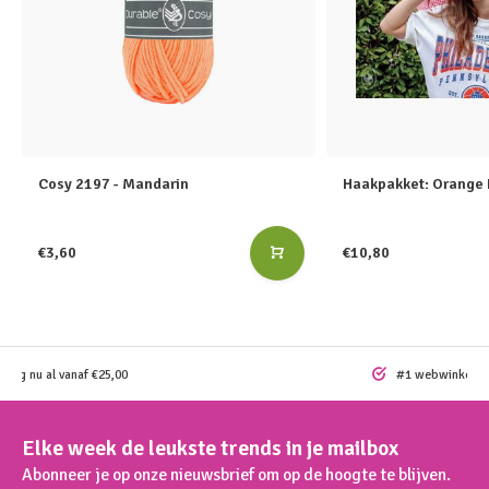
Cosy 2197 - Mandarin
Haakpakket: Orange 
€3,60
€10,80
ding nu al vanaf €25,00
#1 webwinkel vo
Elke week de leukste trends in je mailbox
Abonneer je op onze nieuwsbrief om op de hoogte te blijven.