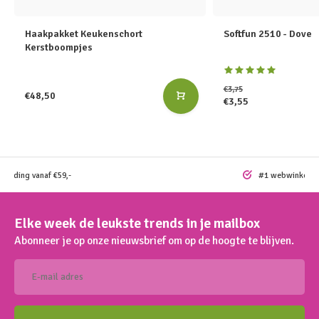
Haakpakket Keukenschort
Softfun 2510 - Dove
Kerstboompjes
€3,75
€48,50
€3,55
rzending vanaf €59,-
#1 webwinkel vo
Elke week de leukste trends in je mailbox
Abonneer je op onze nieuwsbrief om op de hoogte te blijven.