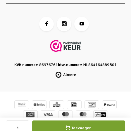
KVK nummer:
86976761
btw-nummer:
NL864164889B01
Almere
© Caro's Atelier
- Powered by
emarkable
-
Sitemap
Toevoegen