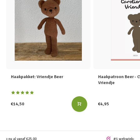
Haakpakket: Vriendje Beer
Haakpatroon Beer - C
Vriendje
€14,50
€4,95
ding nu al vanaf €25,00
#1 webwinkel vo