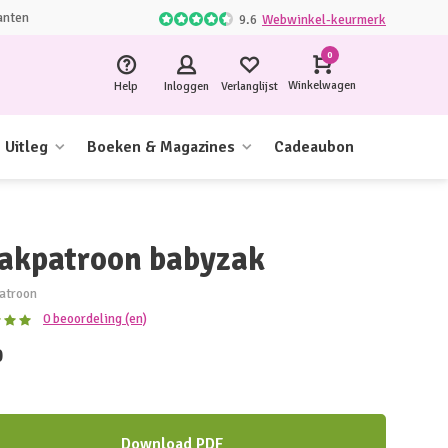
anten
9.6
Webwinkel-keurmerk
0
Winkelwagen
Help
Inloggen
Verlanglijst
Uitleg
Boeken & Magazines
Cadeaubon
akpatroon babyzak
atroon
0 beoordeling (en)
0
Download PDF