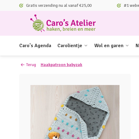
Gratis verzending nu al vanaf €25,00
#1 webwi
Caro's Agenda
Carolientje
Wol en garen
N
Terug
Haakpatroon babyzak