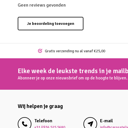
Geen reviews gevonden
Je beoordeling toevoegen
Gratis verzending nu al vanaf €25,00
Elke week de leukste trends in je mail
Abonneer je op onze nieuwsbrief om op de hoogte te blijven.
Wij helpen je graag
Telefoon
E-mail
+31 (0)36 525 5680
info@carosatelie