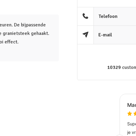
Telefoon
leuren. De bijpassende
e granietsteek gehaakt.
E-mail
i effect.
10329
custom