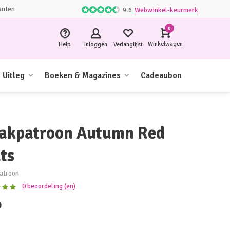
anten
9.6
Webwinkel-keurmerk
0
Winkelwagen
Help
Inloggen
Verlanglijst
Uitleg
Boeken & Magazines
Cadeaubon
akpatroon Autumn Red
ts
atroon
0 beoordeling (en)
0