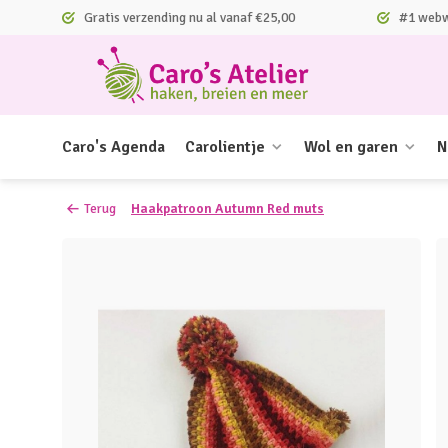
Gratis verzending nu al vanaf €25,00
#1 webwi
Caro's Agenda
Carolientje
Wol en garen
N
Terug
Haakpatroon Autumn Red muts