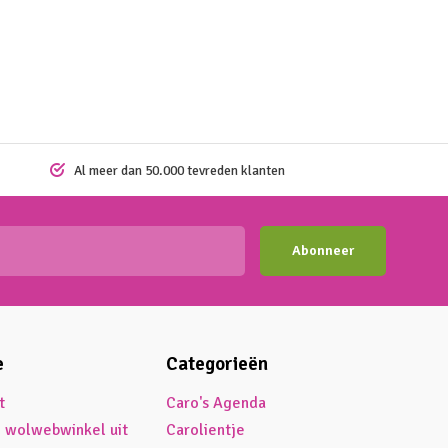
Al meer dan 50.000 tevreden klanten
Abonneer
e
Categorieën
t
Caro's Agenda
é wolwebwinkel uit
Carolientje