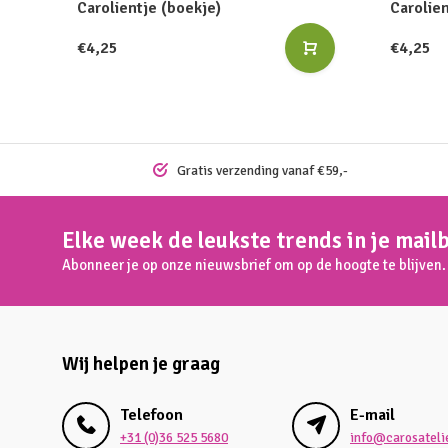
Carolientje (boekje)
Carolien
€4,25
€4,25
Gratis verzending vanaf €59,-
Elke week de leukste trends in je mail
Abonneer je op onze nieuwsbrief om op de hoogte te blijven.
Wij helpen je graag
Telefoon
E-mail
+31 (0)36 525 5680
info@carosatelie