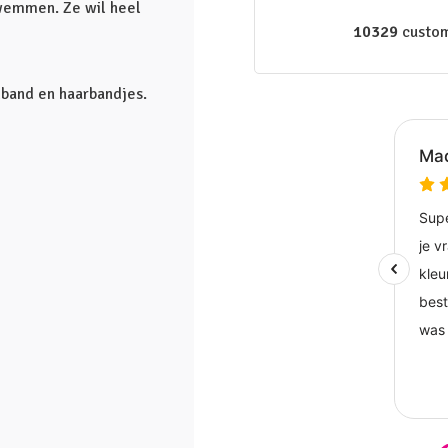
zwemmen. Ze wil heel
10329
custom
fdband en haarbandjes.