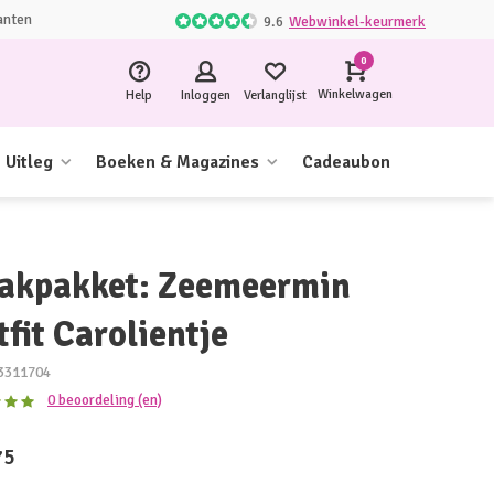
anten
9.6
Webwinkel-keurmerk
0
Winkelwagen
Help
Inloggen
Verlanglijst
Uitleg
Boeken & Magazines
Cadeaubon
akpakket: Zeemeermin
fit Carolientje
3311704
0 beoordeling (en)
75