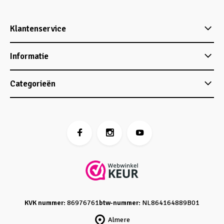
Klantenservice
Informatie
Categorieën
KVK nummer:
86976761
btw-nummer:
NL864164889B01
Almere