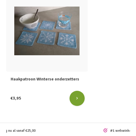
Haakpatroon Winterse onderzetters
€3,95
ding nu al vanaf €25,00
#1 webwinkel vo