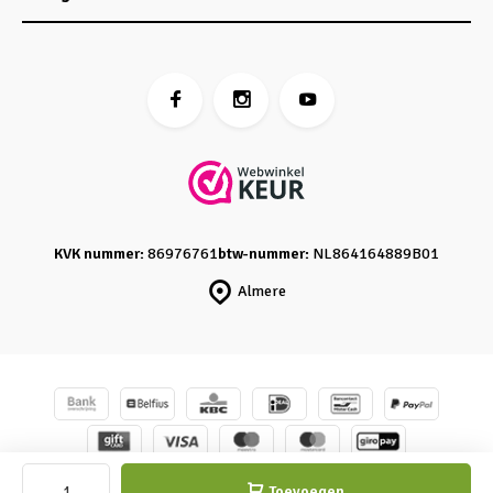
KVK nummer:
86976761
btw-nummer:
NL864164889B01
Almere
© Caro's Atelier
- Powered by
emarkable
-
Sitemap
Toevoegen