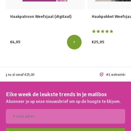
Haakpatroon Weefsjaal (digitaal)
Haakpakket Weefsjaa
€4,95
€25,95
ding nu al vanaf €25,00
#1 webwinkel vo
Elke week de leukste trends in je mailbox
Abonneer je op onze nieuwsbrief om op de hoogte te blijven.