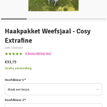
Haakpakket Weefsjaal - Cosy
Extrafine
EAN: 13415167
0 beoordeling (en)
€33,75
Gratis verzending
Hoofdkleur 1
*
Hoofdkleur 2
*