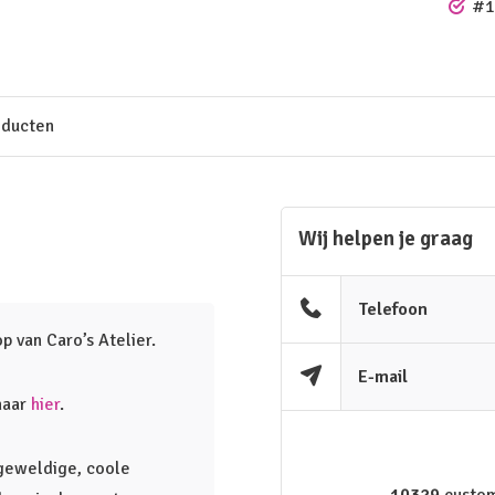
#1
oducten
Wij helpen je graag
Telefoon
p van Caro’s Atelier.
E-mail
haar
hier
.
 geweldige, coole