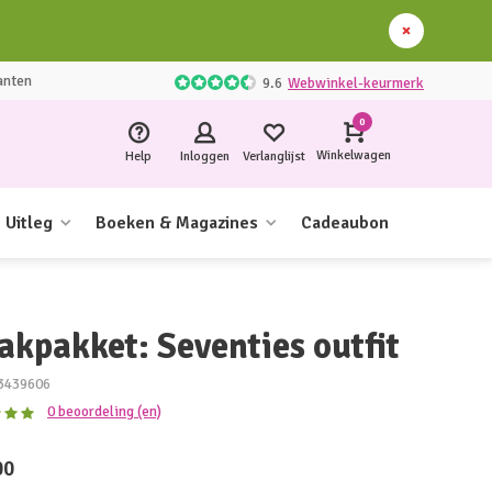
anten
9.6
Webwinkel-keurmerk
0
Winkelwagen
Help
Inloggen
Verlanglijst
Uitleg
Boeken & Magazines
Cadeaubon
akpakket: Seventies outfit
3439606
0 beoordeling (en)
00