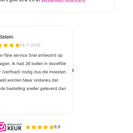
ers give us a 9.6 at
Webwinkel-keurmerk