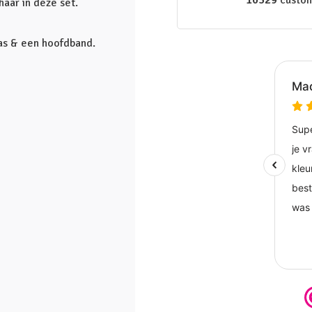
10329
custom
 haar in deze set.
tas & een hoofdband.