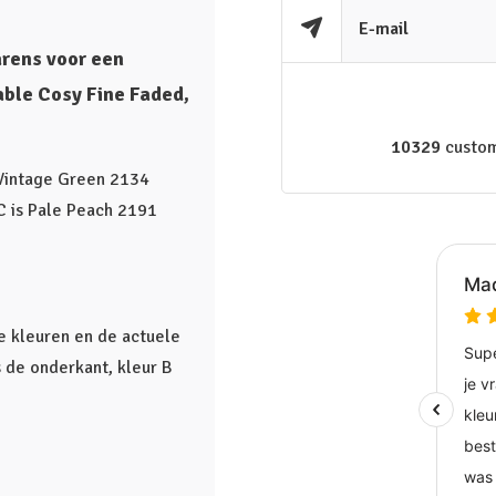
E-mail
arens voor een
able Cosy Fine Faded,
10329
custom
 Vintage Green 2134
 C is Pale Peach 2191
le kleuren en de actuele
is de onderkant, kleur B