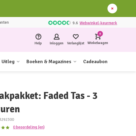
anten
9.6
Webwinkel-keurmerk
0
Winkelwagen
Help
Inloggen
Verlanglijst
Uitleg
Boeken & Magazines
Cadeaubon
akpakket: Faded Tas - 3
euren
3292300
0 beoordeling (en)