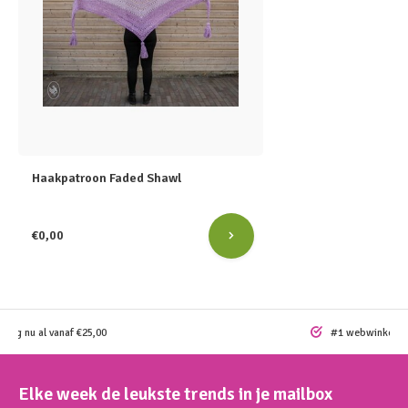
Haakpatroon Faded Shawl
€0,00
ding nu al vanaf €25,00
#1 webwinkel vo
Elke week de leukste trends in je mailbox