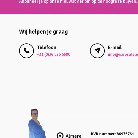
Abonneer je op onze nieuwsbrief om op de hoogte te blijven.
Wij helpen je graag
Telefoon
E-mail
+31 (0)36 525 5680
info@carosatelie
KVK nummer:
86976761
Almere