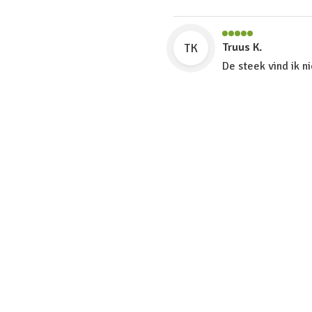
TK
Truus K.
De steek vind ik ni
garen is prachtig 
TB
Thea B.
Koper heeft geen 
EP
Ellen P.
Snelle levering, m