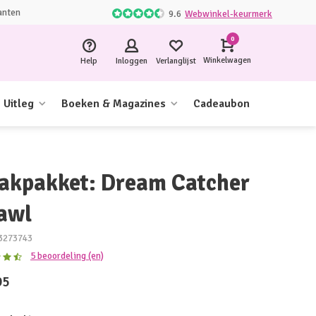
anten
9.6
Webwinkel-keurmerk
0
Winkelwagen
Help
Inloggen
Verlanglijst
Uitleg
Boeken & Magazines
Cadeaubon
akpakket: Dream Catcher
awl
3273743
5 beoordeling (en)
95