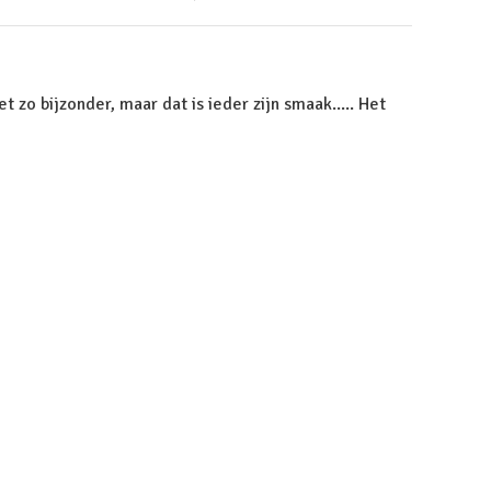
et zo bijzonder, maar dat is ieder zijn smaak..... Het
en is prettig mee te werken...….
omschrijving achtergelaten.
ooi materiaal.