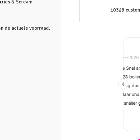
erries & Scream.
10329
custom
en de actuele voorraad.