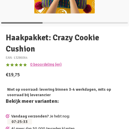
Haakpakket: Crazy Cookie
Cushion
EAN: 13286064
0 beoordeling (en)
€19,75
Niet op voorraad: levering binnen 3-4 werkdagen, mits op
voorraad bij leverancier
Bekijk meer varianten:
Vandaag verzonden?
Je hebt nog:
07
:
25
:
33
Al meer dan 50.000 tevreden klanten