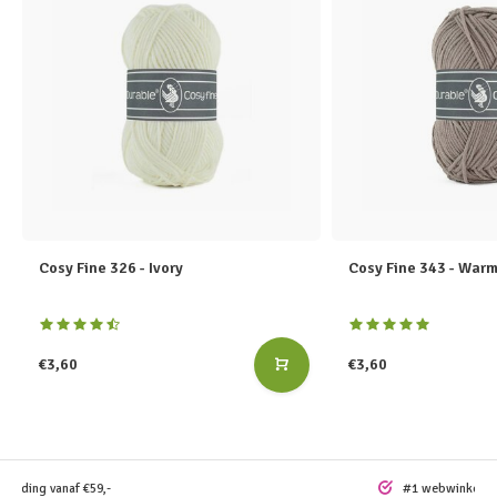
Cosy Fine 326 - Ivory
Cosy Fine 343 - War
€3,60
€3,60
rzending vanaf €59,-
#1 webwinkel vo