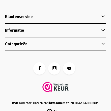
Klantenservice
Informatie
Categorieën
KVK nummer:
86976761
btw-nummer:
NL864164889B01