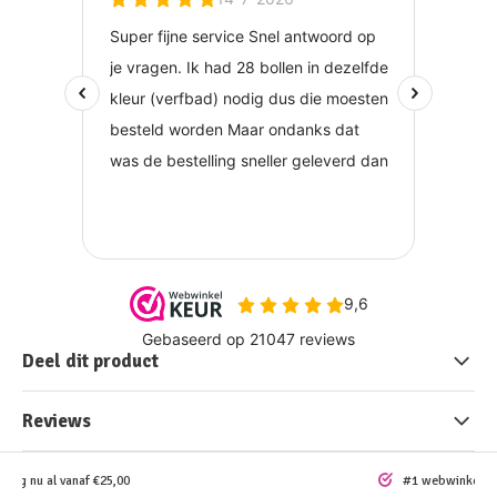
Deel dit product
Reviews
ding nu al vanaf €25,00
#1 webwinkel vo