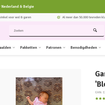
r Nederland & Belgie
nkel voor wol & garen
Al meer dan 50.000 tevreden kl
aalden
Pakketten
Patronen
Benodigdheden
Ga
'B
EAN: 1