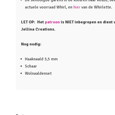
De benodigde garens in de kleuren naar keuze, be
actuele voorraad Whirl, en
hier
van de Whirlette.
LET OP: Het
patroon
is NIET inbegrepen en dient u
Jellina Creations.
Nog nodig:
Haaknaald 3,5 mm
Schaar
Wolnaaldenset