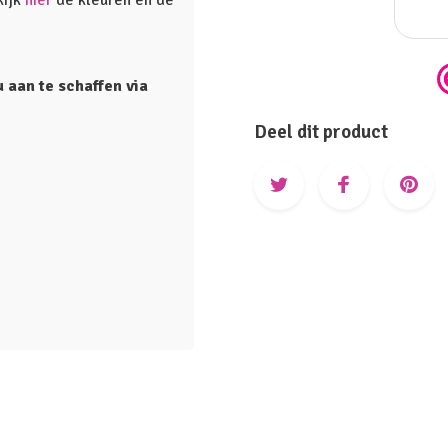
kijk
hier
de kleuren en de
 aan te schaffen via
Deel dit product