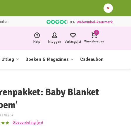
anten
9.6
Webwinkel-keurmerk
0
Winkelwagen
Help
Inloggen
Verlanglijst
Uitleg
Boeken & Magazines
Cadeaubon
renpakket: Baby Blanket
loem'
3378257
0 beoordeling (en)