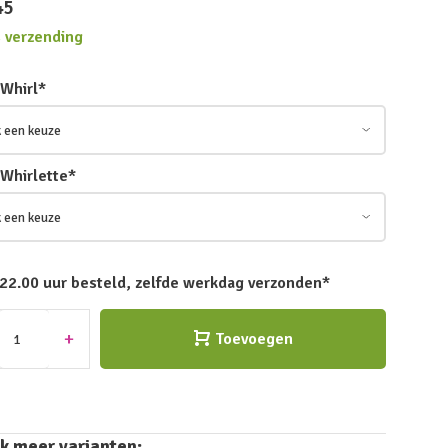
45
s verzending
 Whirl
*
 Whirlette
*
 22.00 uur besteld, zelfde werkdag verzonden*
+
Toevoegen
k meer varianten: