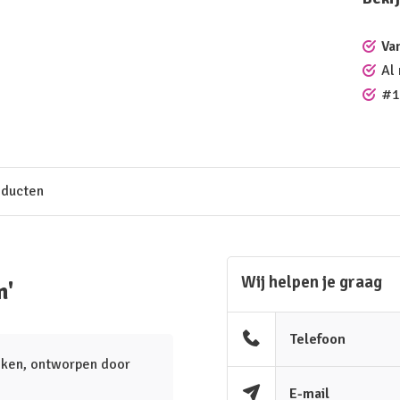
Va
Al
#1
oducten
Wij helpen je graag
m'
Telefoon
eken, ontworpen door
E-mail