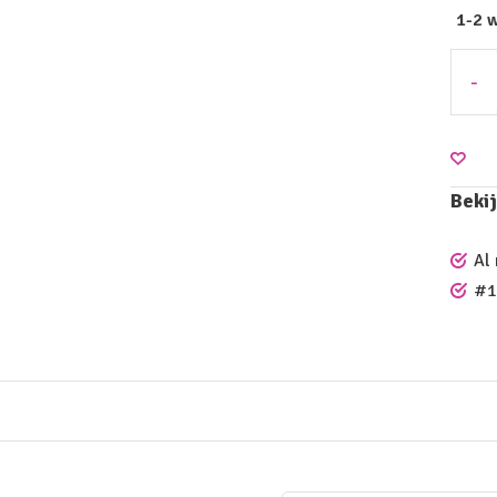
1-2 
-
Bekij
Al
#1