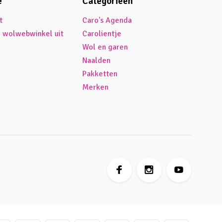
e
Categorieën
t
Caro's Agenda
é wolwebwinkel uit
Carolientje
Wol en garen
Naalden
Pakketten
Merken