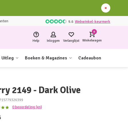
anten
9.6
Webwinkel-keurmerk
0
Winkelwagen
Help
Inloggen
Verlanglijst
Uitleg
Boeken & Magazines
Cadeaubon
rry 2149 - Dark Olive
715779326399
0 beoordeling (en)
5