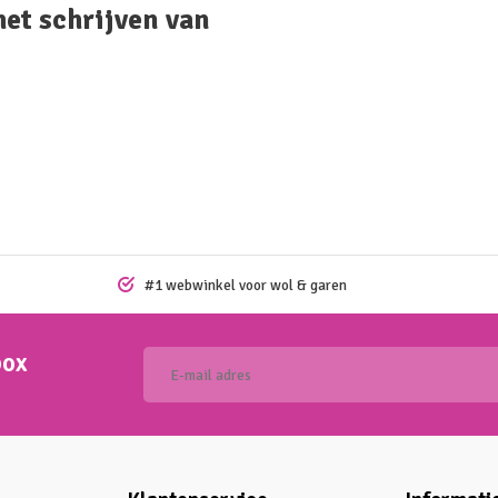
het schrijven van
#1 webwinkel voor wol & garen
box