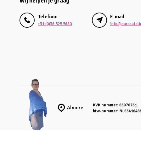
Wij helpen je graag
Telefoon
E-mail
+31 (0)36 525 5680
info@carosatelie
KVK nummer:
86976761
Almere
btw-nummer:
NL8641648