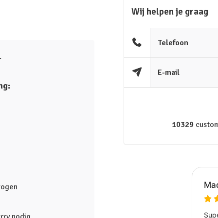
Wij helpen je graag
Telefoon
.
E-mail
ng:
10329
custom
rogen
rry nodig.