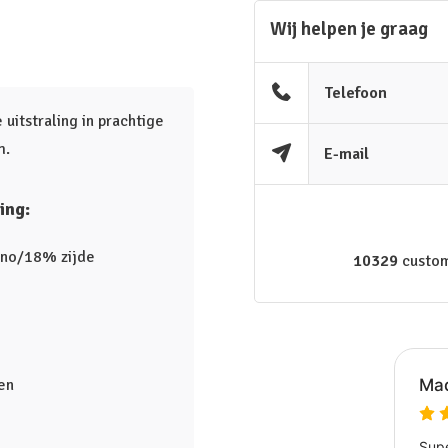
Wij helpen je graag
Telefoon
uitstraling in prachtige
m.
E-mail
ing:
ino/18% zijde
10329
custom
en