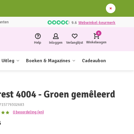
anten
9.6
Webwinkel-keurmerk
0
Winkelwagen
Help
Inloggen
Verlanglijst
Uitleg
Boeken & Magazines
Cadeaubon
rest 4004 - Groen gemêleerd
715779302683
0 beoordeling (en)
5