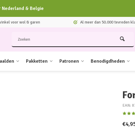
r Nederland & Belgie
nkel voor wol & garen
Al meer dan 50.000 tevreden kl
aalden
Pakketten
Patronen
Benodigdheden
Fo
EAN: 8
€4,9