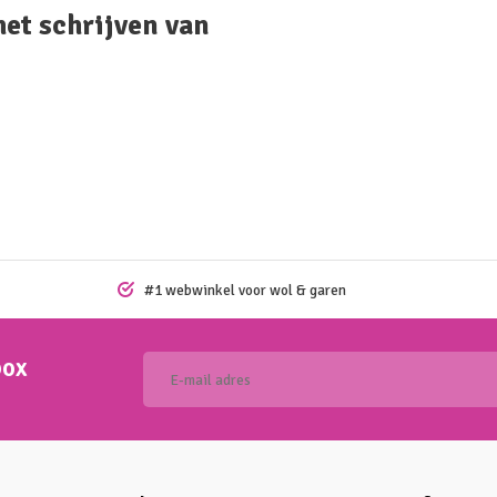
het schrijven van
#1 webwinkel voor wol & garen
box