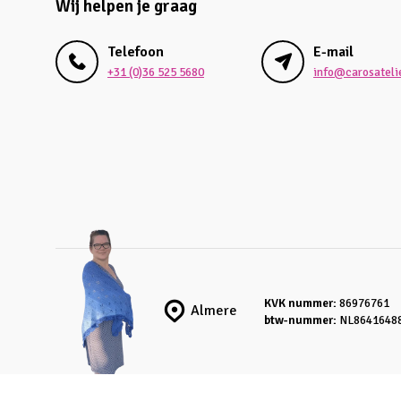
Wij helpen je graag
Telefoon
E-mail
+31 (0)36 525 5680
info@carosatelie
KVK nummer:
86976761
Almere
btw-nummer:
NL8641648