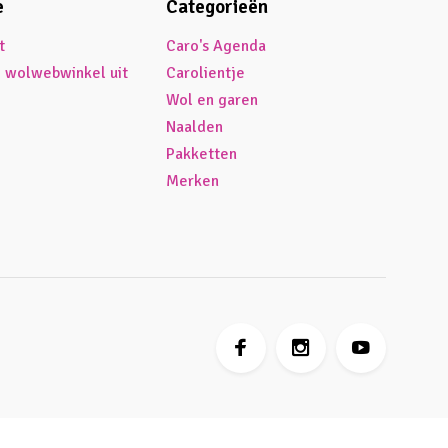
e
Categorieën
t
Caro's Agenda
é wolwebwinkel uit
Carolientje
Wol en garen
Naalden
Pakketten
Merken