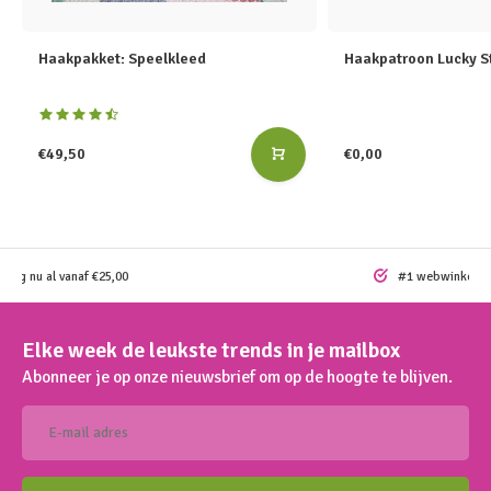
Haakpakket: Speelkleed
Haakpatroon Lucky St
€49,50
€0,00
ding nu al vanaf €25,00
#1 webwinkel vo
Elke week de leukste trends in je mailbox
Abonneer je op onze nieuwsbrief om op de hoogte te blijven.