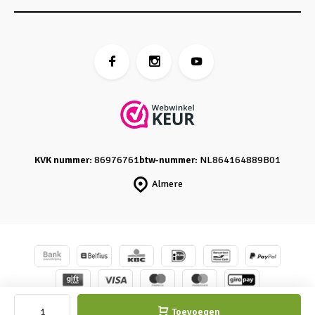
KVK nummer:
86976761
btw-nummer:
NL864164889B01
Almere
© Caro's Atelier
- Powered by
emarkable
-
Sitemap
Toevoegen