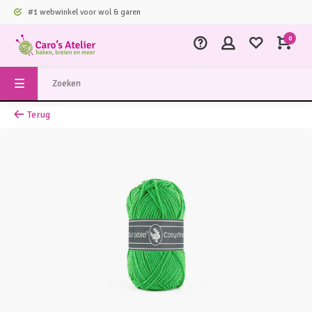
#1 webwinkel voor wol & garen
0
Terug