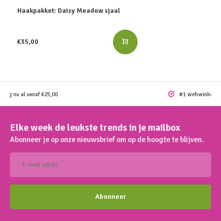
Haakpakket: Daisy Meadow sjaal
€35,00
ding nu al vanaf €25,00
#1 webwinkel vo
Elke week de leukste trends in je mailbox
Abonneer je op onze nieuwsbrief om op de hoogte te blijven.
Abonneer