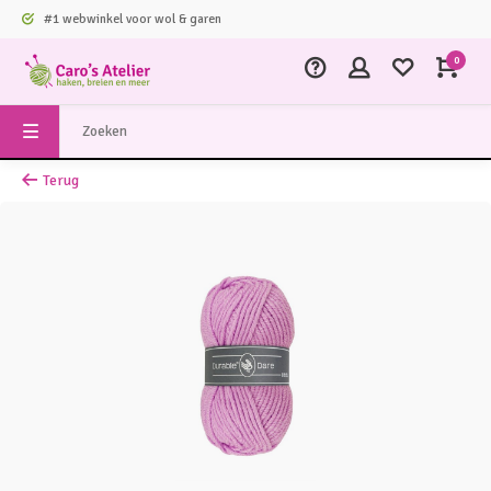
#1 webwinkel voor wol & garen
0
Terug