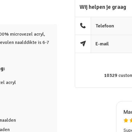
Wij helpen je graag
Telefoon
100% microvezel acryl,
evolen naalddikte is 6-7
E-mail
g:
10329
custom
el acryl
 naalden
raden