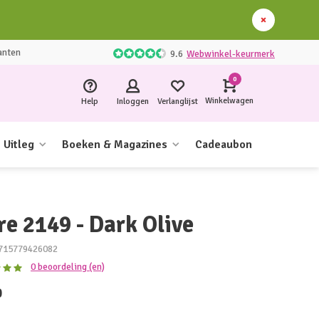
anten
9.6
Webwinkel-keurmerk
0
Winkelwagen
Help
Inloggen
Verlanglijst
Uitleg
Boeken & Magazines
Cadeaubon
re 2149 - Dark Olive
715779426082
0 beoordeling (en)
0