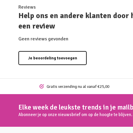
Reviews
Help ons en andere klanten door 
een review
Geen reviews gevonden
Je beoordeling toevoegen
Gratis verzending nu al vanaf €25,00
Elke week de leukste trends in je mail
Abonneer je op onze nieuwsbrief om op de hoogte te blijven.