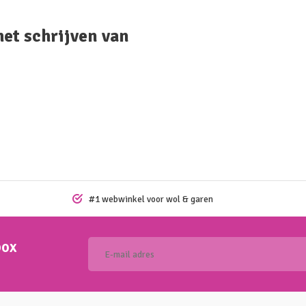
het schrijven van
#1 webwinkel voor wol & garen
box