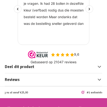
Deel dit product
Reviews
ding nu al vanaf €25,00
#1 webwinkel vo