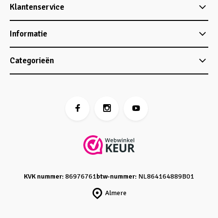
Klantenservice
Informatie
Categorieën
KVK nummer:
86976761
btw-nummer:
NL864164889B01
Almere