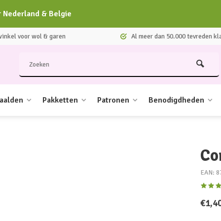
r Nederland & Belgie
nkel voor wol & garen
Al meer dan 50.000 tevreden kl
aalden
Pakketten
Patronen
Benodigdheden
Cor
EAN: 8
€1,4