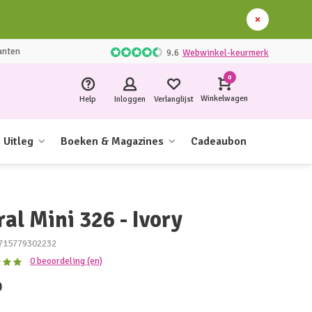
anten
9.6
Webwinkel-keurmerk
0
Winkelwagen
Help
Inloggen
Verlanglijst
Uitleg
Boeken & Magazines
Cadeaubon
al Mini 326 - Ivory
715779302232
0 beoordeling (en)
0