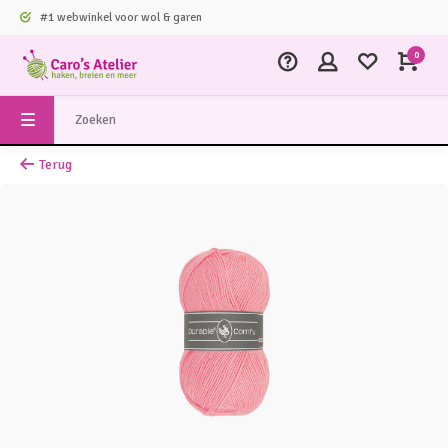
#1 webwinkel voor wol & garen
0
Terug