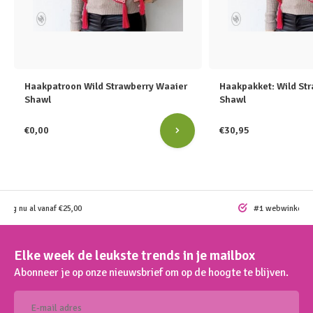
Haakpatroon Wild Strawberry Waaier
Haakpakket: Wild St
Shawl
Shawl
€0,00
€30,95
ding nu al vanaf €25,00
#1 webwinkel vo
Elke week de leukste trends in je mailbox
Abonneer je op onze nieuwsbrief om op de hoogte te blijven.