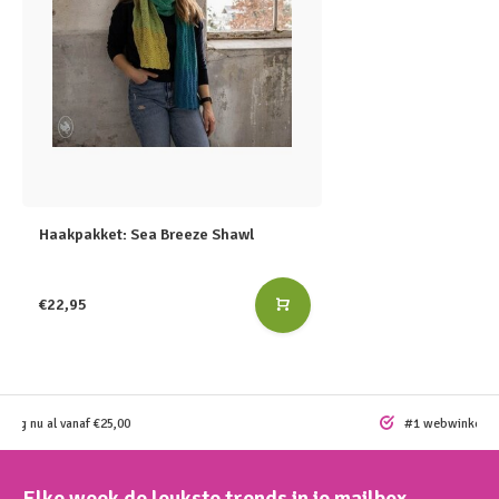
Haakpakket: Sea Breeze Shawl
€22,95
ding nu al vanaf €25,00
#1 webwinkel vo
Elke week de leukste trends in je mailbox