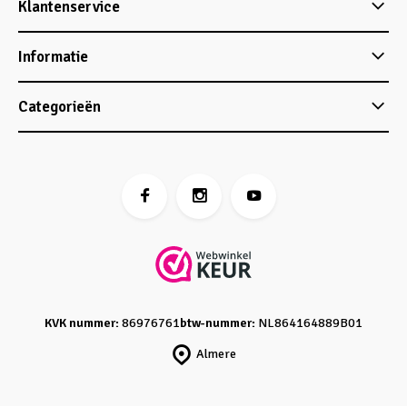
Klantenservice
Informatie
Categorieën
KVK nummer:
86976761
btw-nummer:
NL864164889B01
Almere