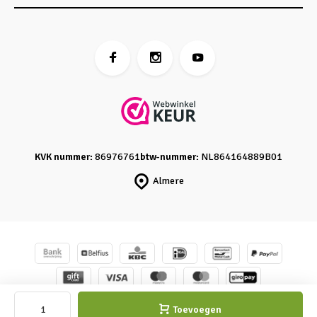
KVK nummer:
86976761
btw-nummer:
NL864164889B01
Almere
© Caro's Atelier
- Powered by
emarkable
-
Sitemap
Toevoegen