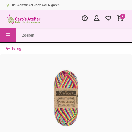
#1 webwinkel voor wol & garen
0
Terug