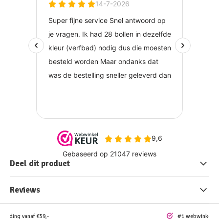
Deel dit product
Reviews
rzending vanaf €59,-
#1 webwinkel vo