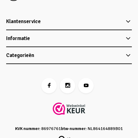
Klantenservice
Informatie
Categorieën
KVK nummer:
86976761
btw-nummer:
NL864164889B01