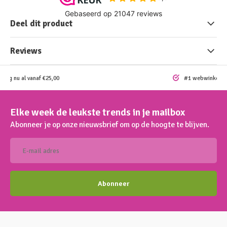
Deel dit product
Reviews
ding nu al vanaf €25,00
#1 webwinkel vo
Elke week de leukste trends in je mailbox
Abonneer je op onze nieuwsbrief om op de hoogte te blijven.
Abonneer