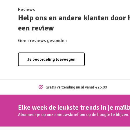
Reviews
Help ons en andere klanten door 
een review
Geen reviews gevonden
Je beoordeling toevoegen
Gratis verzending nu al vanaf €25,00
Elke week de leukste trends in je mail
Abonneer je op onze nieuwsbrief om op de hoogte te blijven.