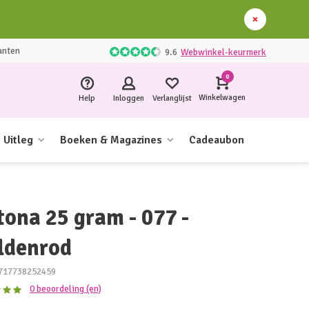
anten
9.6
Webwinkel-keurmerk
0
Winkelwagen
Help
Inloggen
Verlanglijst
Uitleg
Boeken & Magazines
Cadeaubon
tona 25 gram - 077 -
ldenrod
717738252459
0 beoordeling (en)