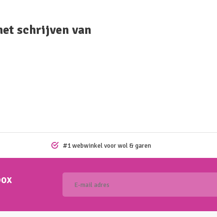
het schrijven van
#1 webwinkel voor wol & garen
box