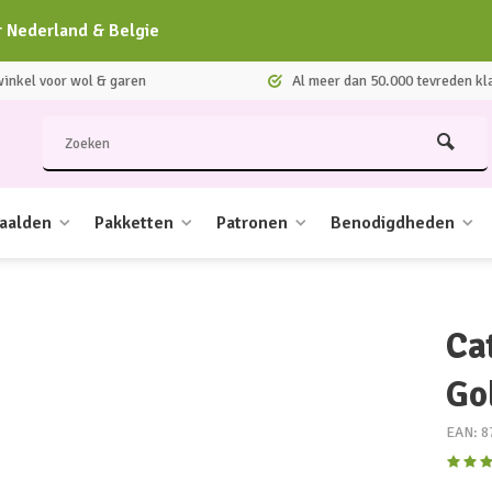
r Nederland & Belgie
nkel voor wol & garen
Al meer dan 50.000 tevreden kl
aalden
Pakketten
Patronen
Benodigdheden
Ca
Go
EAN: 8