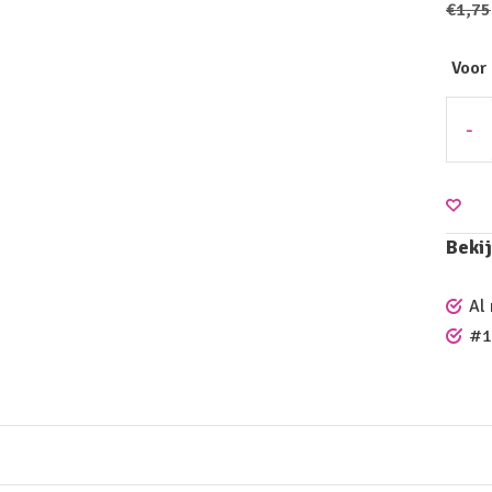
€1,75
Voor
-
Bekij
Al
#1