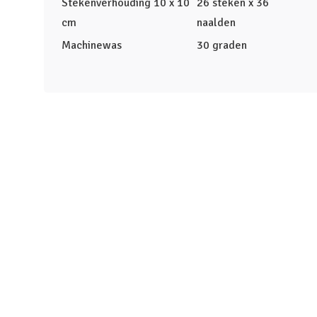
Stekenverhouding 10 x 10
26 steken x 36
cm
naalden
Machinewas
30 graden