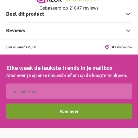
Deel dit product
Reviews
ding nu al vanaf €25,00
#1 webwinkel vo
Elke week de leukste trends in je mailbox
Abonneer je op onze nieuwsbrief om op de hoogte te blijven.
Abonneer