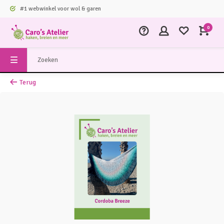
#1 webwinkel voor wol & garen
0
Terug