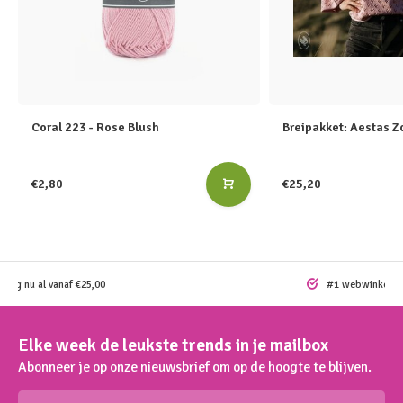
Coral 223 - Rose Blush
Breipakket: Aestas Z
€2,80
€25,20
ding nu al vanaf €25,00
#1 webwinkel vo
Elke week de leukste trends in je mailbox
Abonneer je op onze nieuwsbrief om op de hoogte te blijven.