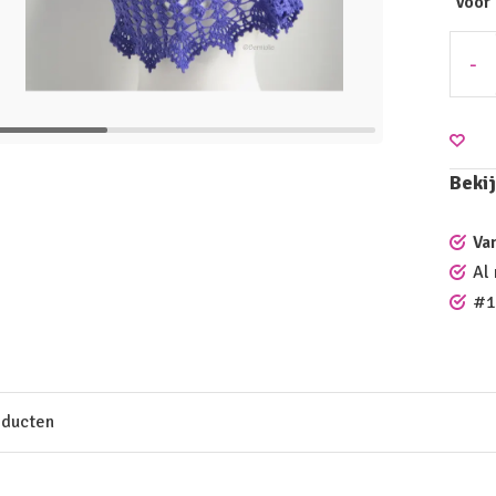
Voor
-
Bekij
Va
Al
#1
oducten