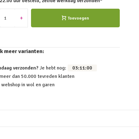
 22.00 uur besteld, zelfde werkdag verzonden*
+
Toevoegen
k meer varianten:
ndaag verzonden?
Je hebt nog:
03
:
10
:
59
 meer dan 50.000 tevreden klanten
 webshop in wol en garen