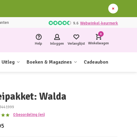
anten
9.6
Webwinkel-keurmerk
0
Winkelwagen
Help
Inloggen
Verlanglijst
Uitleg
Boeken & Magazines
Cadeaubon
eipakket: Walda
3441999
0 beoordeling (en)
95