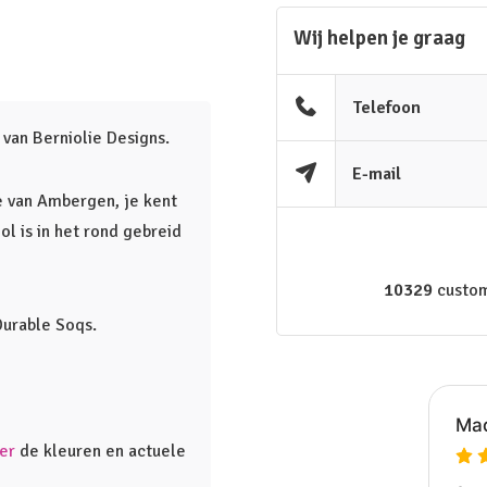
Wij helpen je graag
Telefoon
van Berniolie Designs.
E-mail
 van Ambergen, je kent
ol is in het rond gebreid
10329
custom
Durable Soqs.
ier
de kleuren en actuele