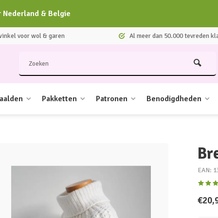
r Nederland & Belgie
nkel voor wol & garen
Al meer dan 50.000 tevreden kl
aalden
Pakketten
Patronen
Benodigdheden
Br
EAN: 1
€20,