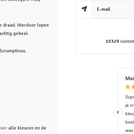
E-mail
e draad. Hierdoor lopen
achtig geheel.
10329
custom
 Scrumptious.
hier
alle kleuren en de