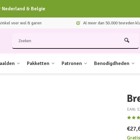
r Nederland & Belgie
nkel voor wol & garen
Al meer dan 50.000 tevreden kl
aalden
Pakketten
Patronen
Benodigdheden
Bre
EAN: 1
€27,
Grati