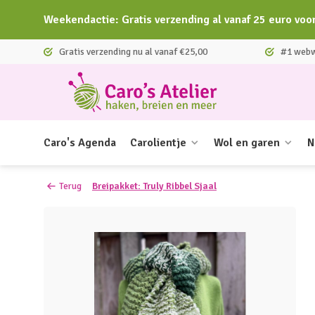
Weekendactie: Gratis verzending al vanaf 25 euro voo
Gratis verzending nu al vanaf €25,00
#1 webwi
Caro's Agenda
Carolientje
Wol en garen
N
Terug
Breipakket: Truly Ribbel Sjaal