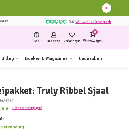
anten
9.6
Webwinkel-keurmerk
0
Winkelwagen
Help
Inloggen
Verlanglijst
Uitleg
Boeken & Magazines
Cadeaubon
ipakket: Truly Ribbel Sjaal
3421595
0 beoordeling (en)
65
s verzending