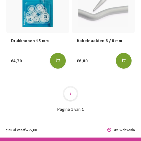
Drukknopen 15 mm
Kabelnaalden 6 / 8 mm
€4,30
€6,80
1
Pagina 1 van 1
ding nu al vanaf €25,00
#1 webwinkel vo