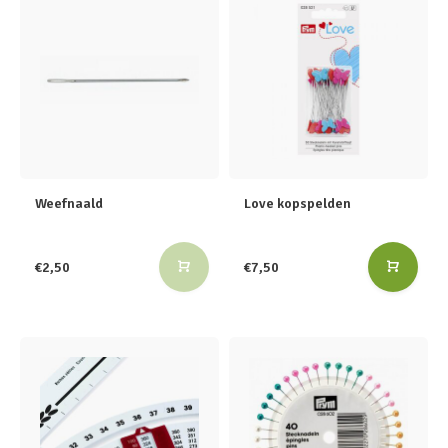
Weefnaald
Love kopspelden
€2,50
€7,50