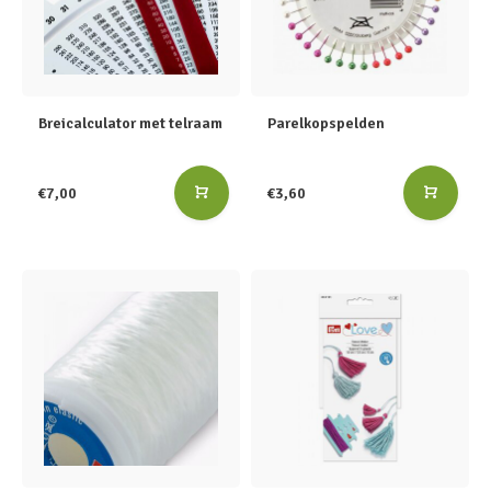
Breicalculator met telraam
Parelkopspelden
€7,00
€3,60