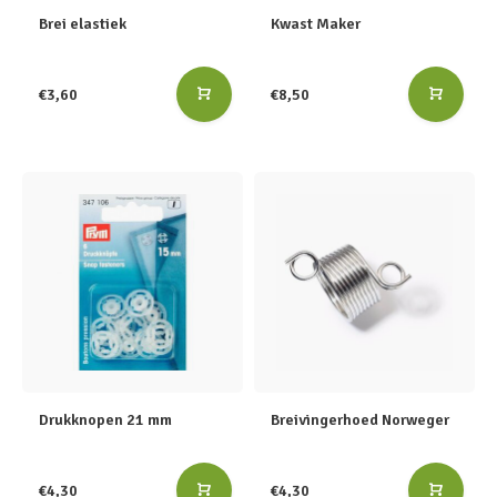
Brei elastiek
Kwast Maker
€3,60
€8,50
Drukknopen 21 mm
Breivingerhoed Norweger
€4,30
€4,30