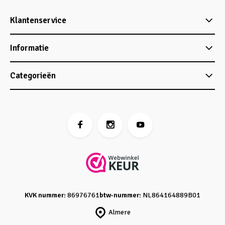
Klantenservice
Informatie
Categorieën
KVK nummer:
86976761
btw-nummer:
NL864164889B01
Almere