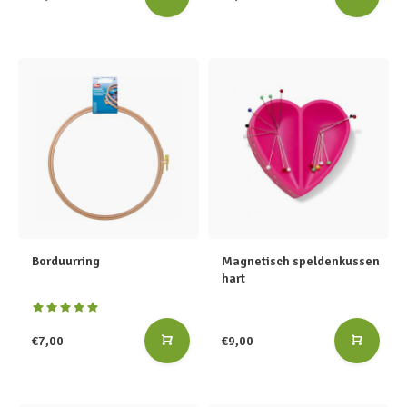
Borduurring
Magnetisch speldenkussen
hart
€7,00
€9,00