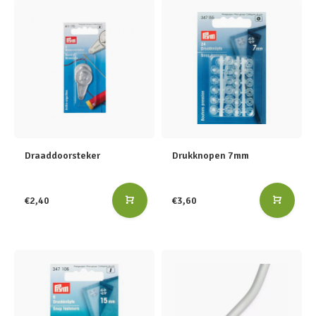
Draaddoorsteker
Drukknopen 7mm
€2,40
€3,60