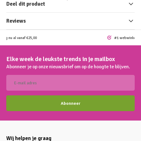
Deel dit product
Reviews
ding nu al vanaf €25,00
#1 webwinkel vo
Elke week de leukste trends in je mailbox
Abonneer je op onze nieuwsbrief om op de hoogte te blijven.
Abonneer
Wij helpen je graag