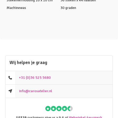
Stekenverhouding 10 x 10 cm
36 steken x 44 naalden
Machinewas
30 graden
Wij helpen je graag
+31 (0)36 525 5680
info@carosatelier.nl
10329
customers give us a 9.6 at
Webwinkel-keurmerk