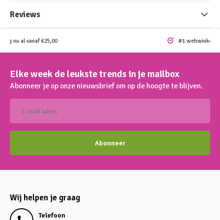
Reviews
ding nu al vanaf €25,00
#1 webwinkel vo
Elke week de leukste trends in je mailbox
Abonneer je op onze nieuwsbrief om op de hoogte te blijven.
Abonneer
Wij helpen je graag
Telefoon