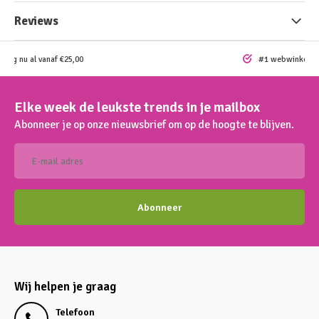
Reviews
ding nu al vanaf €25,00
#1 webwinkel vo
Elke week de leukste trends in je mailbox
Abonneer je op onze nieuwsbrief om op de hoogte te blijven.
Abonneer
Wij helpen je graag
Telefoon