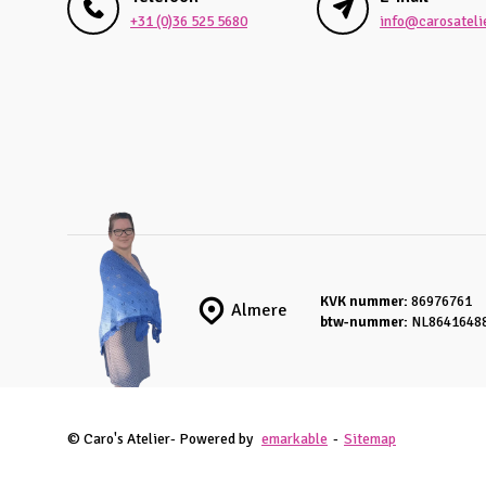
+31 (0)36 525 5680
info@carosatelie
KVK nummer:
86976761
Almere
btw-nummer:
NL8641648
© Caro's Atelier
- Powered by
emarkable
-
Sitemap