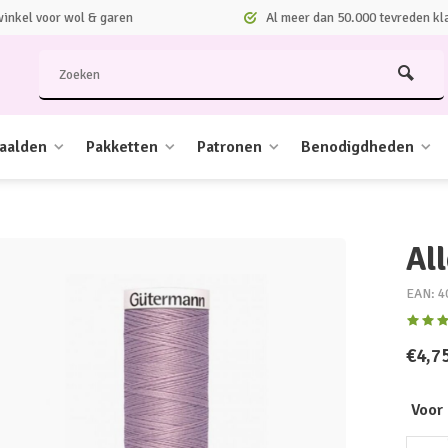
nkel voor wol & garen
Al meer dan 50.000 tevreden kl
aalden
Pakketten
Patronen
Benodigdheden
Al
EAN: 4
€4,7
Voor