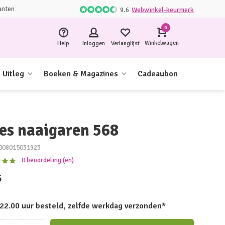
anten
9.6
Webwinkel-keurmerk
0
Winkelwagen
Help
Inloggen
Verlanglijst
Uitleg
Boeken & Magazines
Cadeaubon
les naaigaren 568
008015031923
0 beoordeling (en)
5
 22.00 uur besteld, zelfde werkdag verzonden*