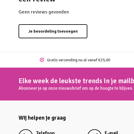
Geen reviews gevonden
Je beoordeling toevoegen
Gratis verzending nu al vanaf €25,00
Elke week de leukste trends in je mail
Abonneer je op onze nieuwsbrief om op de hoogte te blijven.
Wij helpen je graag
Telefoon
E-mail