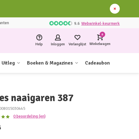
anten
9.6
Webwinkel-keurmerk
0
Winkelwagen
Help
Inloggen
Verlanglijst
Uitleg
Boeken & Magazines
Cadeaubon
les naaigaren 387
008015030445
0 beoordeling (en)
5