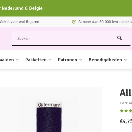
r Nederland & Belgie
nkel voor wol & garen
Al meer dan 50.000 tevreden kl
aalden
Pakketten
Patronen
Benodigdheden
Al
EAN: 4
€4,7