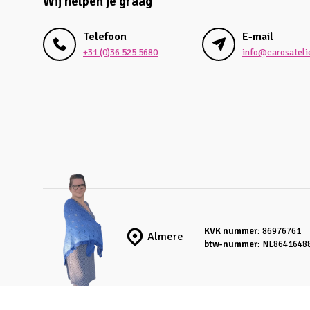
Wij helpen je graag
Telefoon
E-mail
+31 (0)36 525 5680
info@carosatelie
KVK nummer:
86976761
Almere
btw-nummer:
NL8641648