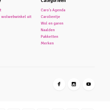
e
Categorieën
t
Caro's Agenda
é wolwebwinkel uit
Carolientje
Wol en garen
Naalden
Pakketten
Merken