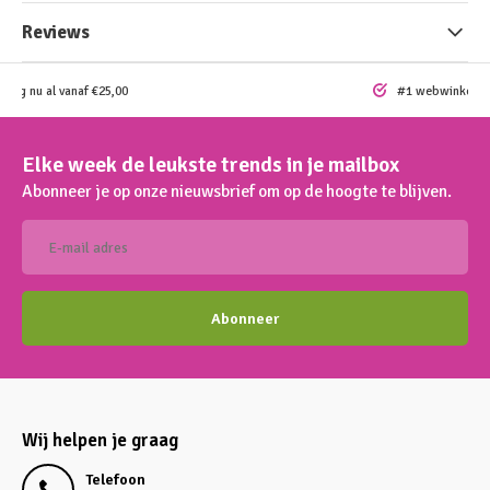
Reviews
ding nu al vanaf €25,00
#1 webwinkel vo
Elke week de leukste trends in je mailbox
Abonneer je op onze nieuwsbrief om op de hoogte te blijven.
Abonneer
Wij helpen je graag
Telefoon