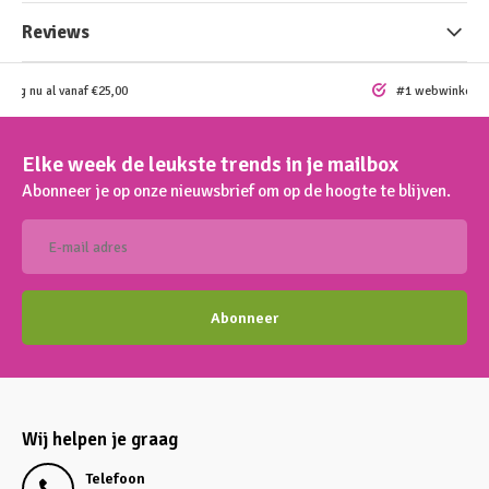
Reviews
ding nu al vanaf €25,00
#1 webwinkel vo
Elke week de leukste trends in je mailbox
Abonneer je op onze nieuwsbrief om op de hoogte te blijven.
Abonneer
Wij helpen je graag
Telefoon