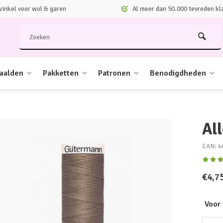
nkel voor wol & garen
Al meer dan 50.000 tevreden kl
aalden
Pakketten
Patronen
Benodigdheden
Al
EAN: 4
€4,7
Voor