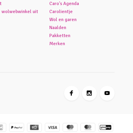
t
Caro's Agenda
é wolwebwinkel uit
Carolientje
Wol en garen
Naalden
Pakketten
Merken