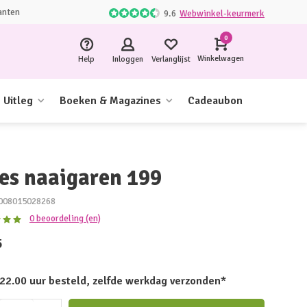
anten
9.6
Webwinkel-keurmerk
0
Winkelwagen
Help
Inloggen
Verlanglijst
Uitleg
Boeken & Magazines
Cadeaubon
les naaigaren 199
008015028268
0 beoordeling (en)
5
 22.00 uur besteld, zelfde werkdag verzonden*