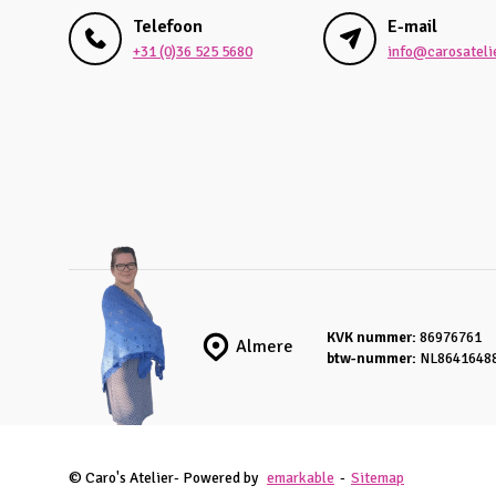
Telefoon
E-mail
+31 (0)36 525 5680
info@carosatelie
KVK nummer:
86976761
Almere
btw-nummer:
NL8641648
© Caro's Atelier
- Powered by
emarkable
-
Sitemap