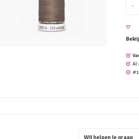
-
Bekij
Va
Al
#1
Wij helpen je graag