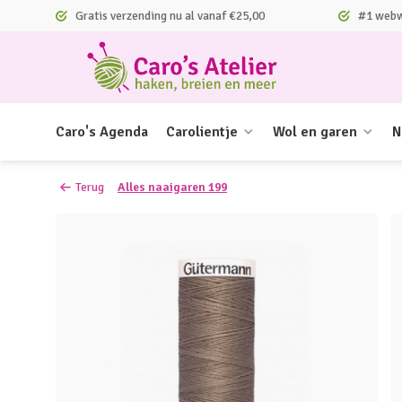
Gratis verzending nu al vanaf €25,00
#1 webwi
Caro's Agenda
Carolientje
Wol en garen
N
Terug
Alles naaigaren 199